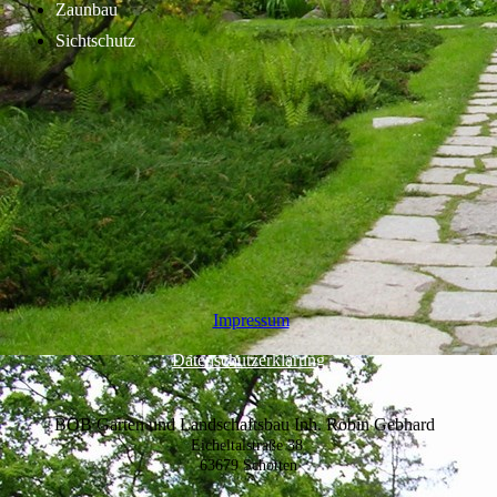
Zaunbau
Sichtschutz
Impressum
Datenschutzerklärung
BOB Garten und Landschaftsbau Inh. Robin Gebhard
Eicheltalstraße 38
63679 Schotten